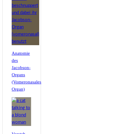
Anatomie
des
Jacobson-
Organs
(Vomeronasales
Organ)
Versteh