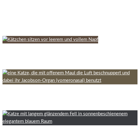
7 Minuten Lesedauer
Sphynx Katze – kein Fell, eine Tonne voll Charme
8 Minuten Lesedauer
Die richtige Futtermenge für deine Katze in jedem Alter
3 Minuten Lesedauer
Anatomie des Jacobson-Organs (Vomeronasales Organ)
7 Minuten Lesedauer