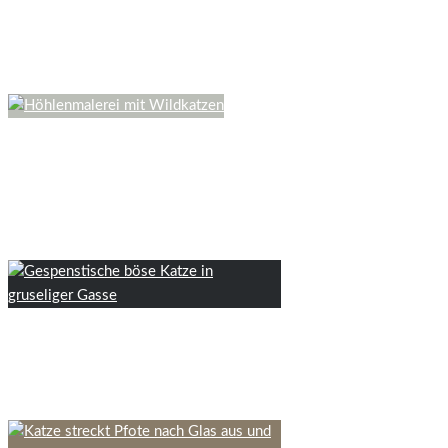
Katzen in der Kunst II – das alte
Ägypten
12 Minuten Lesedauer
Katzen in der Kunst I – vom
Paläolithikum bis zur Antike in
Europa & Anatolien
8 Minuten Lesedauer
Katzen in Horrorfilmen – Rangliste
des Gruselfaktors