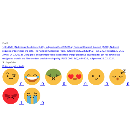
Quelle
1) FEDIAF | Nutritional Guidelines. (k.D.)., aufgerufen 23.02.2024.
2) National Research Council. (2006). Nutrient
requirements of dogs and cats. The National Academies Press., aufgerufen 23.02.2024.
3) Hall, J. A., Melendez, L. D., &
Jewell, D. E. (2013). Using gross energy improves metabolizable energy predictive equations for pet foods whereas
undigested protein and fiber content predict stool quality. PLOS ONE, 8(1), e54405., aufgerufen 23.02.2024.
Schlagwörter
Futtermenge
Leckerlis
0
0
0
0
0
0
1
0