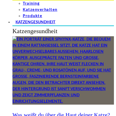
Training
Katzenverhalten
Produkte
KATZENGESUNDHEIT
Katzengesundheit
Was weißt du über die Haut deiner Katze?