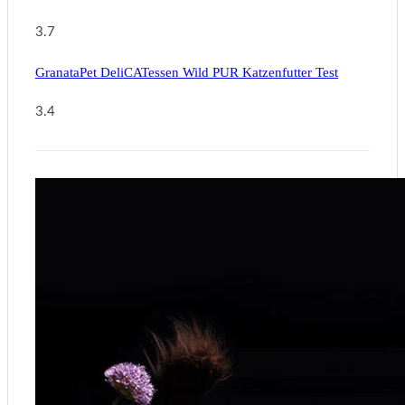
3.7
GranataPet DeliCATessen Wild PUR Katzenfutter Test
3.4