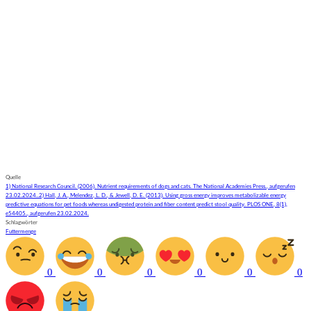
Quelle
1) National Research Council. (2006). Nutrient requirements of dogs and cats. The National Academies Press., aufgerufen
23.02.2024..
2) Hall, J. A., Melendez, L. D., & Jewell, D. E. (2013). Using gross energy improves metabolizable energy
predictive equations for pet foods whereas undigested protein and fiber content predict stool quality. PLOS ONE, 8(1),
e54405., aufgerufen 23.02.2024.
Schlagwörter
Futtermenge
0
0
0
0
0
0