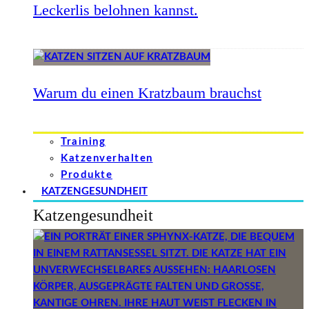
Leckerlis belohnen kannst.
Warum du einen Kratzbaum brauchst
Training
Katzenverhalten
Produkte
KATZENGESUNDHEIT
Katzengesundheit