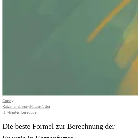
Conny
·
Katzenernährung
Katzenfutter
·
3 Minuten Lesedauer
Die beste Formel zur Berechnung der