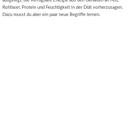
ausgelegt, die verfügbare Energie aus den Gehalten an Fett,
Rohfaser, Protein und Feuchtigkeit in der Diät vorherzusagen.
Dazu musst du aber ein paar neue Begriffe lernen.