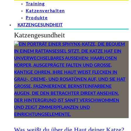
Training
Katzenverhalten
Produkte
KATZENGESUNDHEIT
Katzengesundheit
Was weißt du über die Haut deiner Katze?