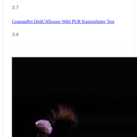
3.7
GranataPet DeliCATessen Wild PUR Katzenfutter Test
3.4