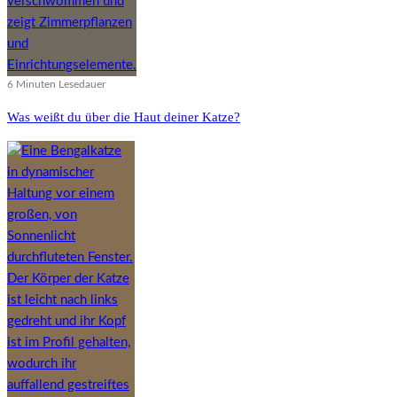
6 Minuten Lesedauer
Was weißt du über die Haut deiner Katze?