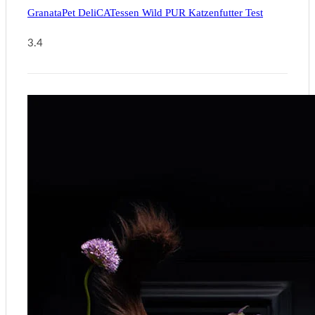
GranataPet DeliCATessen Wild PUR Katzenfutter Test
3.4