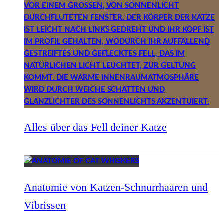
Alles über das Fell deiner Katze
Anatomie von Katzen-Schnurrhaaren und
Vibrissen