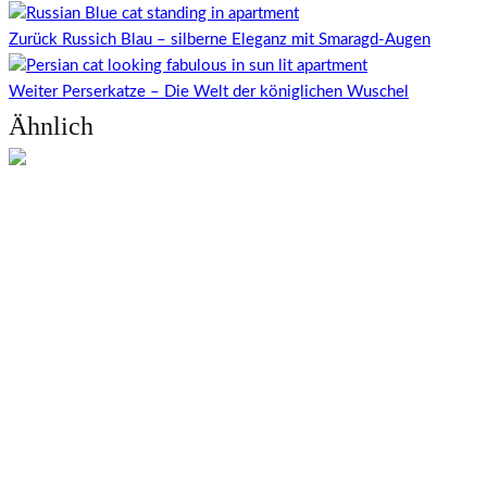
Zurück
Russich Blau – silberne Eleganz mit Smaragd-Augen
Weiter
Perserkatze – Die Welt der königlichen Wuschel
Ähnlich
6 Minuten Lesedauer
Sibirische Katze – Natürliche Schönheit mit
Charakter und Wildfell
6 Minuten Lesedauer
Norwegische Waldkatze – Wilde Schönheit mit
sanftem Wesen