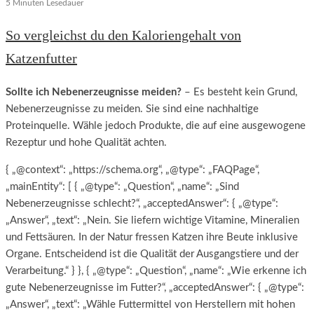
5 Minuten Lesedauer
So vergleichst du den Kaloriengehalt von
Katzenfutter
Sollte ich Nebenerzeugnisse meiden?
– Es besteht kein Grund,
Nebenerzeugnisse zu meiden. Sie sind eine nachhaltige
Proteinquelle. Wähle jedoch Produkte, die auf eine ausgewogene
Rezeptur und hohe Qualität achten.
{ „@context“: „https://schema.org“, „@type“: „FAQPage“,
„mainEntity“: [ { „@type“: „Question“, „name“: „Sind
Nebenerzeugnisse schlecht?“, „acceptedAnswer“: { „@type“:
„Answer“, „text“: „Nein. Sie liefern wichtige Vitamine, Mineralien
und Fettsäuren. In der Natur fressen Katzen ihre Beute inklusive
Organe. Entscheidend ist die Qualität der Ausgangstiere und der
Verarbeitung.“ } }, { „@type“: „Question“, „name“: „Wie erkenne ich
gute Nebenerzeugnisse im Futter?“, „acceptedAnswer“: { „@type“:
„Answer“, „text“: „Wähle Futtermittel von Herstellern mit hohen