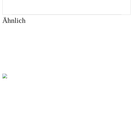
Ähnlich
2 Minuten Lesedauer
Karotten im Katzenfutter: Gesundes Leckerli
oder überflüssig?
1 Minute Lesedauer
Glycerin – Feuchthaltemittel in Snacks
2 Minuten Lesedauer