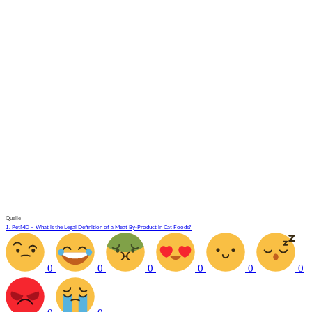
Quelle
1. PetMD – What is the Legal Definition of a Meat By-Product in Cat Foods?
0
0
0
0
0
0