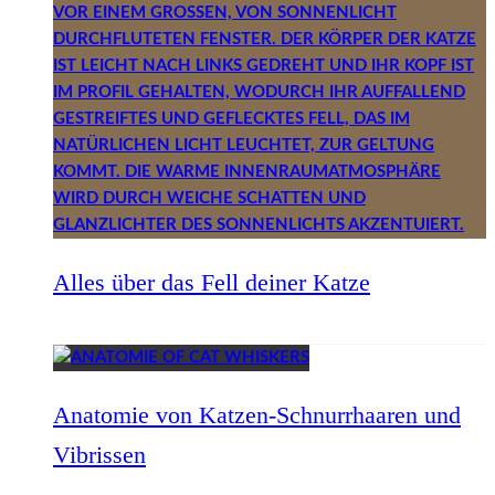
Alles über das Fell deiner Katze
Anatomie von Katzen-Schnurrhaaren und
Vibrissen