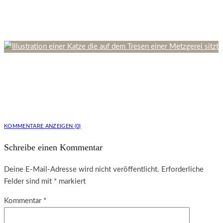
Seefisch im Katzenfutter: Fettreiche Quellen,
Vorteile und Risiken
9 Minuten Lesedauer
Wie funktioniert die Herstellung von
Katzenfutter – Nassfutter für Katzen
KOMMENTARE ANZEIGEN (0)
Schreibe einen Kommentar
Deine E-Mail-Adresse wird nicht veröffentlicht.
Erforderliche
Felder sind mit
*
markiert
Kommentar
*