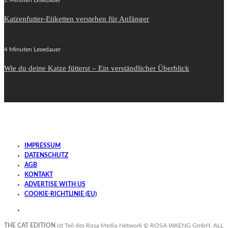
Katzenfutter-Etiketten verstehen für Anfänger
4 Minuten Lesedauer
Wie du deine Katze fütterst – Ein verständlicher Überblick
IMPRESSUM
DATENSCHUTZ
AGB
KONTAKT
ADVERTISE WITH US
COOKIE-RICHTLINIE (EU)
THE CAT EDITION
ist Teil des Rosa Media Network ©
ROSA WAENG GmbH
. ALL