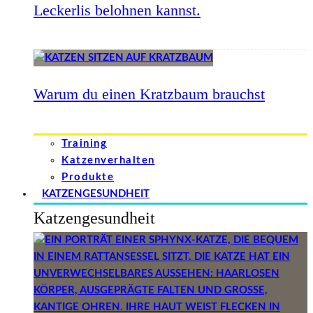
Leckerlis belohnen kannst.
Warum du einen Kratzbaum brauchst
Training
Katzenverhalten
Produkte
KATZENGESUNDHEIT
Katzengesundheit