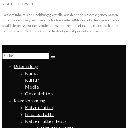
RIGHTS RESERVED
*Unsere Inhalte sind unabhängig erstellt. Um dennoch unsere eigenen Katzen
füttern zu können, benutzen wir Partner- oder Affiliate-Links. bei denen wir an
qualifizierten Verkäufen verdienen. Wir nutzen die Einnahmen, um euch auch
weiterhin aktuelle Information in bester Qualität präsentieren zu können.
Unterhaltung
Kunst
Kultur
Media
Geschichten
Katzenernährung
Katzenfutter
Inhaltsstoffe
Katzenfutter Tests