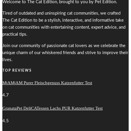
Welcome to The Cat Edition, brought to you by Pet Edition.
Tired of outdated and uninspiring cat communities, we crafted
The Cat Edition to be a stylish, interactive, and informative take
on cat communities with entertaining content, expert advice, and
practical tips.
Join our community of passionate cat lovers as we celebrate the
unique charm of our whiskered friends and strive to improve their
lives.
TOP REVIEWS
MjAMjAM Purer Fleischgenuss Katzenfutter Test
4.7
GranataPet DeliCATessen Lachs PUR Katzenfutter Test
4.5