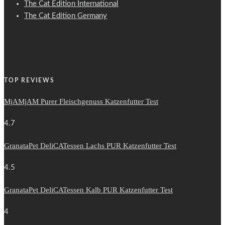
The Cat Edition International
The Cat Edition Germany
TOP REVIEWS
MjAMjAM Purer Fleischgenuss Katzenfutter Test
4.7
GranataPet DeliCATessen Lachs PUR Katzenfutter Test
4.5
GranataPet DeliCATessen Kalb PUR Katzenfutter Test
4