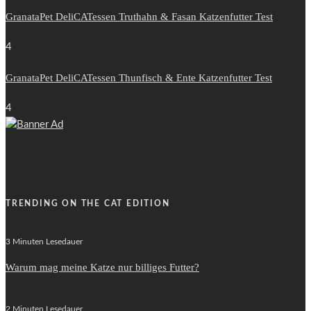
GranataPet DeliCATessen Truthahn & Fasan Katzenfutter Test
4
GranataPet DeliCATessen Thunfisch & Ente Katzenfutter Test
4
TRENDING ON THE CAT EDITION
3 Minuten Lesedauer
Warum mag meine Katze nur billiges Futter?
2 Minuten Lesedauer