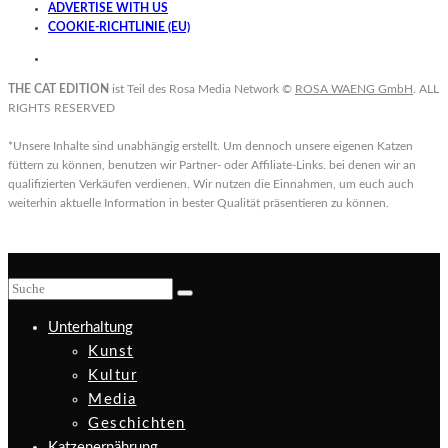
ADVERTISE WITH US
COOKIE-RICHTLINIE (EU)
THE CAT EDITION
ist Teil des Rosa Media Network ©
ROSA WAENG GmbH
. ALL
RIGHTS RESERVED
*Unsere Inhalte sind unabhängig erstellt. Um dennoch unsere eigenen Katzen
füttern zu können, benutzen wir Partner- oder Affiliate-Links. bei denen wir an
qualifizierten Verkäufen verdienen. Wir nutzen die Einnahmen, um euch auch
weiterhin aktuelle Information in bester Qualität präsentieren zu können.
Unterhaltung
Kunst
Kultur
Media
Geschichten
Katzenernährung