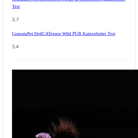
Test
3.7
GranataPet DeliCATessen Wild PUR Katzenfutter Test
3.4