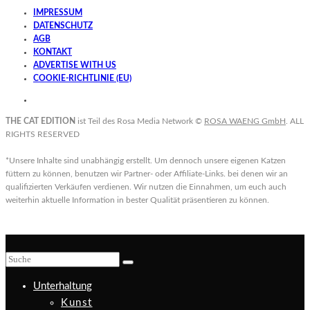
IMPRESSUM
DATENSCHUTZ
AGB
KONTAKT
ADVERTISE WITH US
COOKIE-RICHTLINIE (EU)
THE CAT EDITION
ist Teil des Rosa Media Network ©
ROSA WAENG GmbH
. ALL
RIGHTS RESERVED
*Unsere Inhalte sind unabhängig erstellt. Um dennoch unsere eigenen Katzen
füttern zu können, benutzen wir Partner- oder Affiliate-Links. bei denen wir an
qualifizierten Verkäufen verdienen. Wir nutzen die Einnahmen, um euch auch
weiterhin aktuelle Information in bester Qualität präsentieren zu können.
Unterhaltung
Kunst