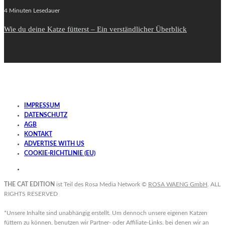
4 Minuten Lesedauer
Wie du deine Katze fütterst – Ein verständlicher Überblick
IMPRESSUM
DATENSCHUTZ
AGB
KONTAKT
ADVERTISE WITH US
COOKIE-RICHTLINIE (EU)
THE CAT EDITION
ist Teil des Rosa Media Network ©
ROSA WAENG GmbH
. ALL
RIGHTS RESERVED
*Unsere Inhalte sind unabhängig erstellt. Um dennoch unsere eigenen Katzen
füttern zu können, benutzen wir Partner- oder Affiliate-Links. bei denen wir an