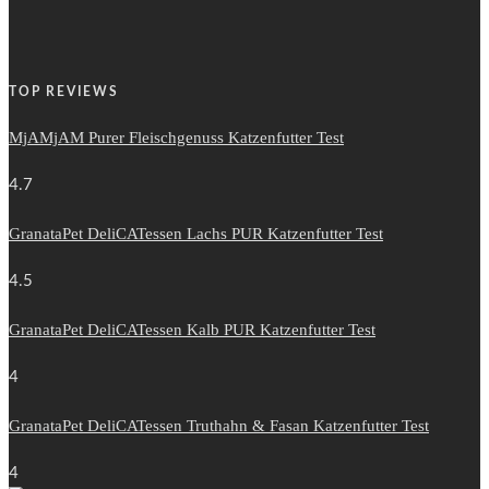
TOP REVIEWS
MjAMjAM Purer Fleischgenuss Katzenfutter Test
4.7
GranataPet DeliCATessen Lachs PUR Katzenfutter Test
4.5
GranataPet DeliCATessen Kalb PUR Katzenfutter Test
4
GranataPet DeliCATessen Truthahn & Fasan Katzenfutter Test
4