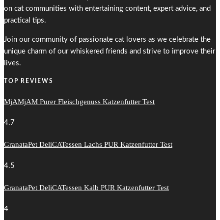
on cat communities with entertaining content, expert advice, and
practical tips.
Join our community of passionate cat lovers as we celebrate the
unique charm of our whiskered friends and strive to improve their
lives.
TOP REVIEWS
MjAMjAM Purer Fleischgenuss Katzenfutter Test
4.7
GranataPet DeliCATessen Lachs PUR Katzenfutter Test
4.5
GranataPet DeliCATessen Kalb PUR Katzenfutter Test
4