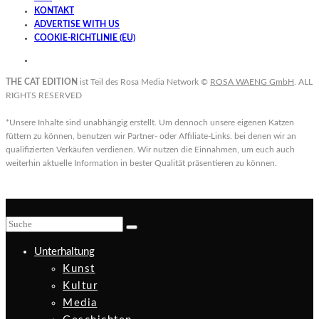
KONTAKT
ADVERTISE WITH US
COOKIE-RICHTLINIE (EU)
THE CAT EDITION
ist Teil des Rosa Media Network ©
ROSA WAENG GmbH
. ALL
RIGHTS RESERVED
*Unsere Inhalte sind unabhängig erstellt. Um dennoch unsere eigenen Katzen
füttern zu können, benutzen wir Partner- oder Affiliate-Links. bei denen wir an
qualifizierten Verkäufen verdienen. Wir nutzen die Einnahmen, um euch auch
weiterhin aktuelle Information in bester Qualität präsentieren zu können.
Unterhaltung
Kunst
Kultur
Media