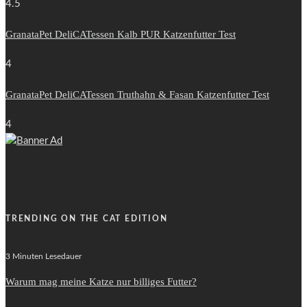
4.5
GranataPet DeliCATessen Kalb PUR Katzenfutter Test
4
GranataPet DeliCATessen Truthahn & Fasan Katzenfutter Test
4
TRENDING ON THE CAT EDITION
3 Minuten Lesedauer
Warum mag meine Katze nur billiges Futter?