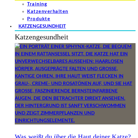
Training
Katzenverhalten
Produkte
KATZENGESUNDHEIT
Katzengesundheit
Was weißt du über die Haut deiner Katze?