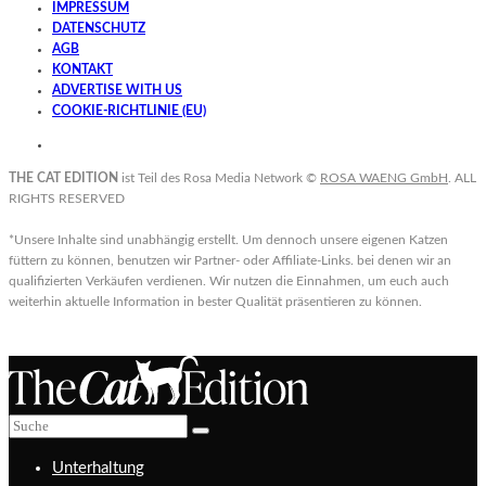
IMPRESSUM
DATENSCHUTZ
AGB
KONTAKT
ADVERTISE WITH US
COOKIE-RICHTLINIE (EU)
THE CAT EDITION
ist Teil des Rosa Media Network ©
ROSA WAENG GmbH
. ALL
RIGHTS RESERVED
*Unsere Inhalte sind unabhängig erstellt. Um dennoch unsere eigenen Katzen
füttern zu können, benutzen wir Partner- oder Affiliate-Links. bei denen wir an
qualifizierten Verkäufen verdienen. Wir nutzen die Einnahmen, um euch auch
weiterhin aktuelle Information in bester Qualität präsentieren zu können.
Unterhaltung