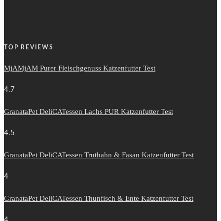
TOP REVIEWS
MjAMjAM Purer Fleischgenuss Katzenfutter Test
4.7
GranataPet DeliCATessen Lachs PUR Katzenfutter Test
4.5
GranataPet DeliCATessen Truthahn & Fasan Katzenfutter Test
4
GranataPet DeliCATessen Thunfisch & Ente Katzenfutter Test
4