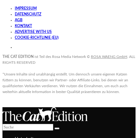
IMPRESSUM
DATENSCHUTZ
AGB
KONTAKT
ADVERTISE WITH US
COOKIE-RICHTLINIE (EU)
THE CAT EDITION
ist Teil des Rosa Media Network ©
ROSA WAENG GmbH
. ALL
RIGHTS RESERVED
*Unsere Inhalte sind unabhängig erstellt. Um dennoch unsere eigenen Katzen
füttern zu können, benutzen wir Partner- oder Affiliate-Links. bei denen wir an
qualifizierten Verkäufen verdienen. Wir nutzen die Einnahmen, um euch auch
weiterhin aktuelle Information in bester Qualität präsentieren zu können.