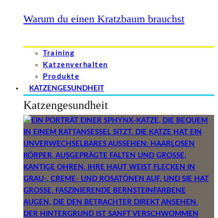
Warum du einen Kratzbaum brauchst
Training
Katzenverhalten
Produkte
KATZENGESUNDHEIT
Katzengesundheit