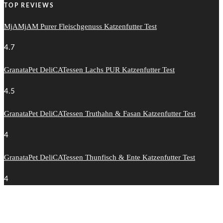
TOP REVIEWS
MjAMjAM Purer Fleischgenuss Katzenfutter Test
4.7
GranataPet DeliCATessen Lachs PUR Katzenfutter Test
4.5
GranataPet DeliCATessen Truthahn & Fasan Katzenfutter Test
4
GranataPet DeliCATessen Thunfisch & Ente Katzenfutter Test
4