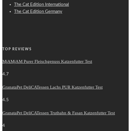
The Cat Edition International
The Cat Edition Germany
TOP REVIEWS
MjAMjAM Purer Fleischgenuss Katzenfutter Test
4.7
GranataPet DeliCATessen Lachs PUR Katzenfutter Test
4.5
GranataPet DeliCATessen Truthahn & Fasan Katzenfutter Test
4