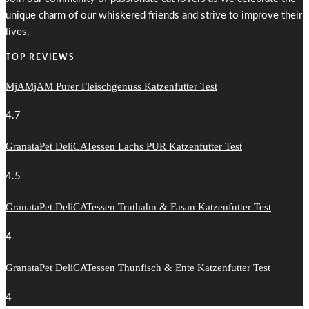
unique charm of our whiskered friends and strive to improve their
lives.
TOP REVIEWS
MjAMjAM Purer Fleischgenuss Katzenfutter Test
4.7
GranataPet DeliCATessen Lachs PUR Katzenfutter Test
4.5
GranataPet DeliCATessen Truthahn & Fasan Katzenfutter Test
4
GranataPet DeliCATessen Thunfisch & Ente Katzenfutter Test
4