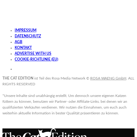
IMPRESSUM
DATENSCHUTZ
AGB
KONTAKT
ADVERTISE WITH US
COOKIE-RICHTLINIE (EU)
THE CAT EDITION
ist Teil des Rosa Media Network ©
ROSA WAENG GmbH
. ALL
RIGHTS RESERVED
*Unsere Inhalte sind unabhängig erstellt. Um dennoch unsere eigenen Katzen
füttern zu können, benutzen wir Partner- oder Affiliate-Links. bei denen wir an
qualifizierten Verkäufen verdienen. Wir nutzen die Einnahmen, um euch auch
weiterhin aktuelle Information in bester Qualität präsentieren zu können.