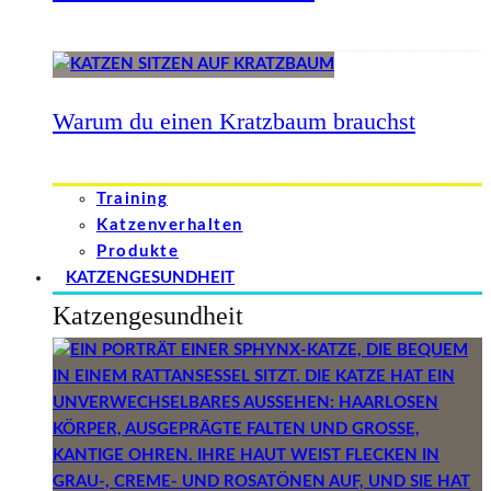
Warum du einen Kratzbaum brauchst
Training
Katzenverhalten
Produkte
KATZENGESUNDHEIT
Katzengesundheit