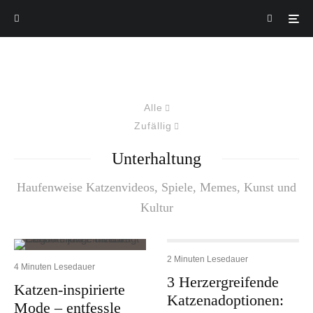
Alle
Zufällig
Unterhaltung
Haufenweise Katzenvideos, Spiele, Memes, Kunst und
Kultur
2 Minuten Lesedauer
4 Minuten Lesedauer
3 Herzergreifende
Katzen-inspirierte
Katzenadoptionen:
Mode – entfessle