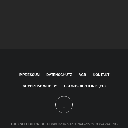
Vorteile von Nassfutter gegenüber Trockenfutter
Katzenfutter-Etiketten verstehen für Anfänger
Wie du deine Katze fütterst – Ein verständlicher
Überblick
IMPRESSUM
DATENSCHUTZ
AGB
KONTAKT
ADVERTISE WITH US
COOKIE-RICHTLINIE (EU)
THE CAT EDITION
ist Teil des Rosa Media Network ©
ROSA WAENG