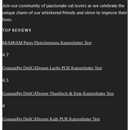
Join our community of passionate cat lovers as we celebrate the
unique charm of our whiskered friends and strive to improve their
lives.
TOP REVIEWS
MjAMjAM Purer Fleischgenuss Katzenfutter Test
4.7
GranataPet DeliCATessen Lachs PUR Katzenfutter Test
4.5
GranataPet DeliCATessen Thunfisch & Ente Katzenfutter Test
4
GranataPet DeliCATessen Kalb PUR Katzenfutter Test