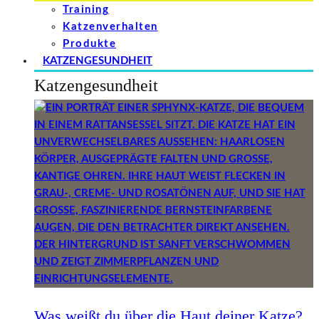
Training
Katzenverhalten
Produkte
KATZENGESUNDHEIT
Katzengesundheit
Was weißt du über die Haut deiner Katze?