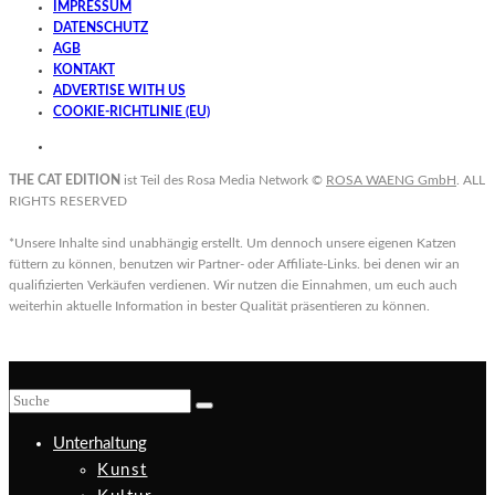
IMPRESSUM
DATENSCHUTZ
AGB
KONTAKT
ADVERTISE WITH US
COOKIE-RICHTLINIE (EU)
THE CAT EDITION
ist Teil des Rosa Media Network ©
ROSA WAENG GmbH
. ALL
RIGHTS RESERVED
*Unsere Inhalte sind unabhängig erstellt. Um dennoch unsere eigenen Katzen
füttern zu können, benutzen wir Partner- oder Affiliate-Links. bei denen wir an
qualifizierten Verkäufen verdienen. Wir nutzen die Einnahmen, um euch auch
weiterhin aktuelle Information in bester Qualität präsentieren zu können.
Unterhaltung
Kunst