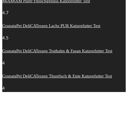
MjAMjAM Purer Fleischgenuss Katzenfutter Test
4.7
GranataPet DeliCATessen Lachs PUR Katzenfutter Test
4.5
GranataPet DeliCATessen Truthahn & Fasan Katzenfutter Test
4
GranataPet DeliCATessen Thunfisch & Ente Katzenfutter Test
4