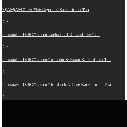
MjAMjAM Purer Fleischgenuss Katzenfutter Test
4.7
GranataPet DeliCATessen Lachs PUR Katzenfutter Test
4.5
GranataPet DeliCATessen Truthahn & Fasan Katzenfutter Test
4
GranataPet DeliCATessen Thunfisch & Ente Katzenfutter Test
4