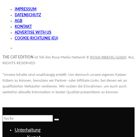
IMPRESSUM
DATENSCHUTZ
AGB
KONTAKT
ADVERTISE WITH US
COOKIE-RICHTLINIE (EU)
THE CAT EDITION
ist Teil des Rosa Media Network ©
ROSA WAENG GmbH
. ALL
RIGHTS RESERVED
*Unsere Inhalte sind unabhängig erstellt. Um dennoch unsere eigenen Katzen
füttern zu können, benutzen wir Partner- oder Affiliate-Links. bei denen wir an
qualifizierten Verkäufen verdienen. Wir nutzen die Einnahmen, um euch auch
weiterhin aktuelle Information in bester Qualität präsentieren zu können.
Unterhaltung