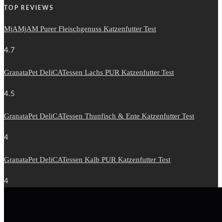
TOP REVIEWS
MjAMjAM Purer Fleischgenuss Katzenfutter Test
4.7
GranataPet DeliCATessen Lachs PUR Katzenfutter Test
4.5
GranataPet DeliCATessen Thunfisch & Ente Katzenfutter Test
4
GranataPet DeliCATessen Kalb PUR Katzenfutter Test
4