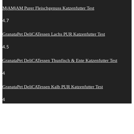
MjAMjAM Purer Fleischgenuss Katzenfutter Test
4.7
GranataPet DeliCATessen Lachs PUR Katzenfutter Test
4.5
GranataPet DeliCATessen Thunfisch & Ente Katzenfutter Test
4
GranataPet DeliCATessen Kalb PUR Katzenfutter Test
4