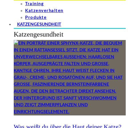
Training
Katzenverhalten
Produkte
KATZENGESUNDHEIT
Katzengesundheit
Was weißt du über die Haut deiner Katze?