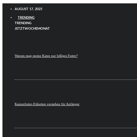
AUGUST 17, 2025
TRENDING
TRENDING
JETZT
WOCHE
MONAT
Warum mag meine Katze nur billiges Futter?
Katzenfutter-Etiketten verstehen für Anfänger