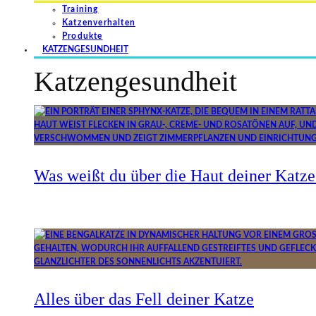
Training
Katzenverhalten
Produkte
KATZENGESUNDHEIT
Katzengesundheit
Was weißt du über die Haut deiner Katze
Alles über das Fell deiner Katze