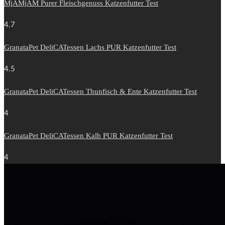
MjAMjAM Purer Fleischgenuss Katzenfutter Test
4.7
GranataPet DeliCATessen Lachs PUR Katzenfutter Test
4.5
GranataPet DeliCATessen Thunfisch & Ente Katzenfutter Test
4
GranataPet DeliCATessen Kalb PUR Katzenfutter Test
4