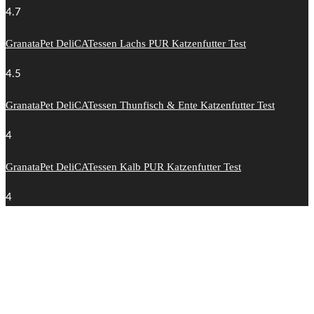
4.7
GranataPet DeliCATessen Lachs PUR Katzenfutter Test
4.5
GranataPet DeliCATessen Thunfisch & Ente Katzenfutter Test
4
GranataPet DeliCATessen Kalb PUR Katzenfutter Test
4