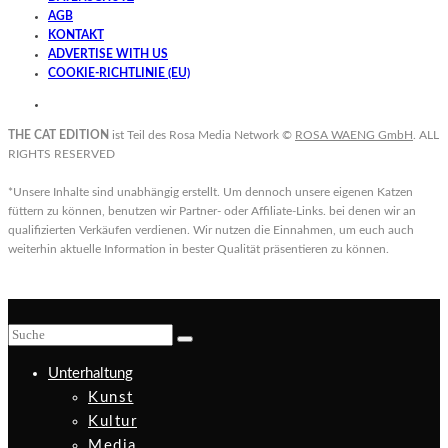
AGB
KONTAKT
ADVERTISE WITH US
COOKIE-RICHTLINIE (EU)
THE CAT EDITION
ist Teil des Rosa Media Network ©
ROSA WAENG GmbH
. ALL
RIGHTS RESERVED
*Unsere Inhalte sind unabhängig erstellt. Um dennoch unsere eigenen Katzen
füttern zu können, benutzen wir Partner- oder Affiliate-Links. bei denen wir an
qualifizierten Verkäufen verdienen. Wir nutzen die Einnahmen, um euch auch
weiterhin aktuelle Information in bester Qualität präsentieren zu können.
Unterhaltung
Kunst
Kultur
Media