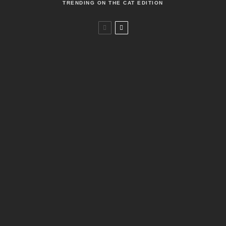
TRENDING ON THE CAT EDITION
Warum mag meine Katze nur billiges Futter?
Vorteile von Nassfutter gegenüber Trockenfutter
Katzenfutter-Etiketten verstehen für Anfänger
Wie du deine Katze fütterst – Ein verständlicher
Überblick