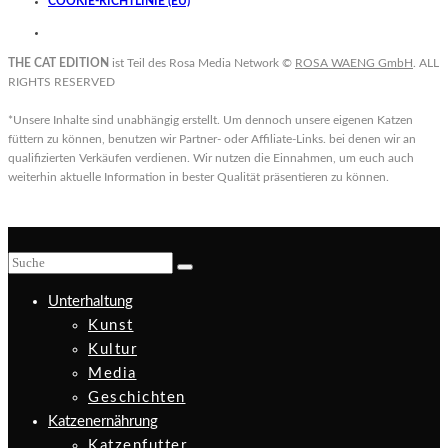
COOKIE-RICHTLINIE (EU)
THE CAT EDITION
ist Teil des Rosa Media Network ©
ROSA WAENG GmbH
. ALL
RIGHTS RESERVED
*Unsere Inhalte sind unabhängig erstellt. Um dennoch unsere eigenen Katzen
füttern zu können, benutzen wir Partner- oder Affiliate-Links. bei denen wir an
qualifizierten Verkäufen verdienen. Wir nutzen die Einnahmen, um euch auch
weiterhin aktuelle Information in bester Qualität präsentieren zu können.
Unterhaltung
Kunst
Kultur
Media
Geschichten
Katzenernährung
Katzenfutter