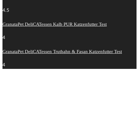
4.5
GranataPet DeliCATessen Kalb PUR Katzenfutter Test
4
GranataPet DeliCATessen Truthahn & Fasan Katzenfutter Test
4