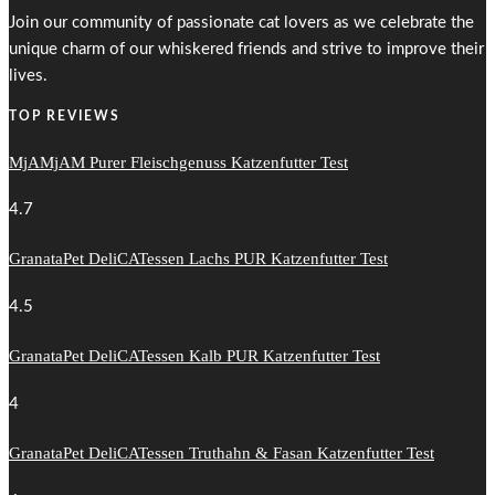
Join our community of passionate cat lovers as we celebrate the
unique charm of our whiskered friends and strive to improve their
lives.
TOP REVIEWS
MjAMjAM Purer Fleischgenuss Katzenfutter Test
4.7
GranataPet DeliCATessen Lachs PUR Katzenfutter Test
4.5
GranataPet DeliCATessen Kalb PUR Katzenfutter Test
4
GranataPet DeliCATessen Truthahn & Fasan Katzenfutter Test