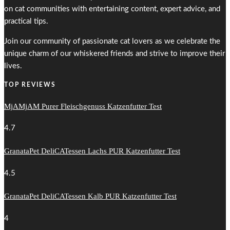
on cat communities with entertaining content, expert advice, and
practical tips.
Join our community of passionate cat lovers as we celebrate the
unique charm of our whiskered friends and strive to improve their
lives.
TOP REVIEWS
MjAMjAM Purer Fleischgenuss Katzenfutter Test
4.7
GranataPet DeliCATessen Lachs PUR Katzenfutter Test
4.5
GranataPet DeliCATessen Kalb PUR Katzenfutter Test
4