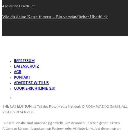
4 Minuten Lesedauer
Wie du deine Katze fütterst – Ein verständlicher Überblick
IMPRESSUM
DATENSCHUTZ
AGB
KONTAKT
ADVERTISE WITH US
COOKIE-RICHTLINIE (EU)
THE CAT EDITION
ist Teil des Rosa Media Network ©
ROSA WAENG GmbH
. ALL
RIGHTS RESERVED
*Unsere Inhalte sind unabhängig erstellt. Um dennoch unsere eigenen Katzen
füttern zu können, benutzen wir Partner- oder Affiliate-Links. bei denen wir an