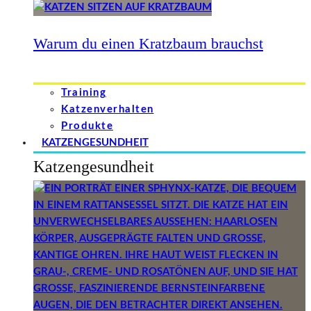
Warum du einen Kratzbaum brauchst
Training
Katzenverhalten
Produkte
KATZENGESUNDHEIT
Katzengesundheit