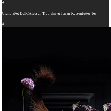
4
GranataPet DeliCATessen Truthahn & Fasan Katzenfutter Test
4