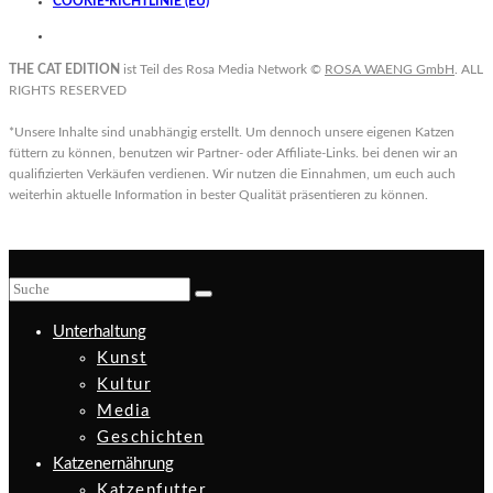
COOKIE-RICHTLINIE (EU)
THE CAT EDITION
ist Teil des Rosa Media Network ©
ROSA WAENG GmbH
. ALL
RIGHTS RESERVED
*Unsere Inhalte sind unabhängig erstellt. Um dennoch unsere eigenen Katzen
füttern zu können, benutzen wir Partner- oder Affiliate-Links. bei denen wir an
qualifizierten Verkäufen verdienen. Wir nutzen die Einnahmen, um euch auch
weiterhin aktuelle Information in bester Qualität präsentieren zu können.
Unterhaltung
Kunst
Kultur
Media
Geschichten
Katzenernährung
Katzenfutter