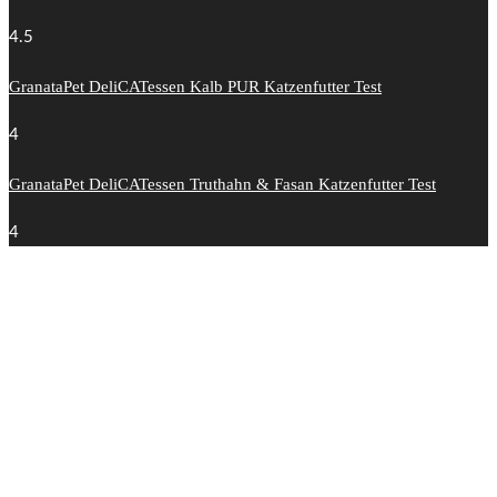
4.5
GranataPet DeliCATessen Kalb PUR Katzenfutter Test
4
GranataPet DeliCATessen Truthahn & Fasan Katzenfutter Test
4