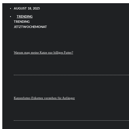
AUGUST 18, 2025
TRENDING
TRENDING
JETZT
WOCHE
MONAT
Warum mag meine Katze nur billiges Futter?
Katzenfutter-Etiketten verstehen für Anfänger