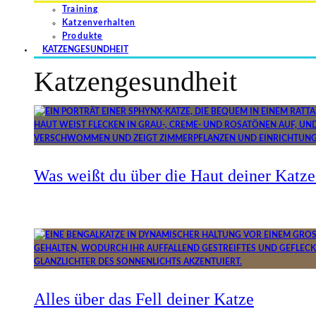
Training
Katzenverhalten
Produkte
KATZENGESUNDHEIT
Katzengesundheit
Was weißt du über die Haut deiner Katze
Alles über das Fell deiner Katze