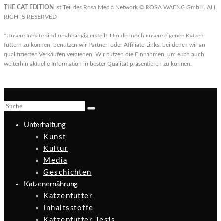
THE CAT EDITION
ist Teil des Rosa Media Network ©
ROSA WAENG GmbH
. ALL
RIGHTS RESERVED
*Unsere Inhalte sind unabhängig erstellt. Um dennoch unsere eigenen Katzen
füttern zu können, benutzen wir Partner- oder Affiliate-Links. bei denen wir an
qualifizierten Verkäufen verdienen. Wir nutzen die Einnahmen, um euch auch
weiterhin aktuelle Information in bester Qualität präsentieren zu können.
Unterhaltung
Kunst
Kultur
Media
Geschichten
Katzenernährung
Katzenfutter
Inhaltsstoffe
Katzenfutter Tests