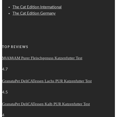
The Cat Edition International
The Cat Edition Germany
TOP REVIEWS
MjAMjAM Purer Fleischgenuss Katzenfutter Test
4.7
GranataPet DeliCATessen Lachs PUR Katzenfutter Test
4.5
GranataPet DeliCATessen Kalb PUR Katzenfutter Test
4