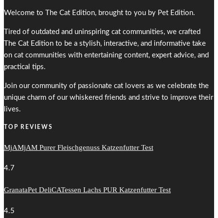
Welcome to The Cat Edition, brought to you by Pet Edition.
Tired of outdated and uninspiring cat communities, we crafted
The Cat Edition to be a stylish, interactive, and informative take
on cat communities with entertaining content, expert advice, and
practical tips.
Join our community of passionate cat lovers as we celebrate the
unique charm of our whiskered friends and strive to improve their
lives.
TOP REVIEWS
MjAMjAM Purer Fleischgenuss Katzenfutter Test
4.7
GranataPet DeliCATessen Lachs PUR Katzenfutter Test
4.5