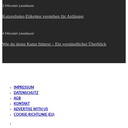
2 Minuten Lesedauer
Katzenfutter-Etiketten verstehen für Anfänger
4 Minuten Lesedauer
Wie du deine Katze fütterst – Ein verständlicher Überblick
IMPRESSUM
DATENSCHUTZ
AGB
KONTAKT
ADVERTISE WITH US
COOKIE-RICHTLINIE (EU)