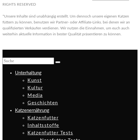
RIGHTS RESERVED
*Unsere Inhalte sind unabhängig erstellt. Um dennoch unsere eigenen Katzen
füttern zu können, benutzen wir Partner- oder Affiliate-Links. bei denen wir an
qualifizierten Verkäufen verdienen. Wir nutzen die Einnahmen, um euch auch
weiterhin aktuelle Information in bester Qualität präsentieren zu können.
Unterhaltung
Kunst
Kultur
Media
Geschichten
Katzenernährung
Katzenfutter
Inhaltsstoffe
Katzenfutter Tests