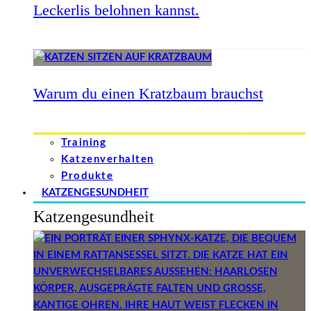
Leckerlis belohnen kannst.
Warum du einen Kratzbaum brauchst
Training
Katzenverhalten
Produkte
KATZENGESUNDHEIT
Katzengesundheit