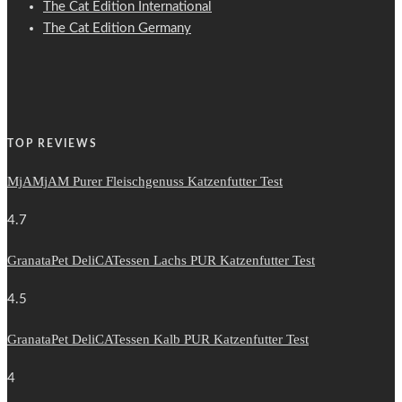
The Cat Edition International
The Cat Edition Germany
TOP REVIEWS
MjAMjAM Purer Fleischgenuss Katzenfutter Test
4.7
GranataPet DeliCATessen Lachs PUR Katzenfutter Test
4.5
GranataPet DeliCATessen Kalb PUR Katzenfutter Test
4