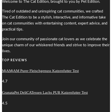
Welcome to The Cat Edition, brought to you by Pet Edition.
Tired of outdated and uninspiring cat communities, we crafted
The Cat Edition to be a stylish, interactive, and informative take
on cat communities with entertaining content, expert advice, and
practical tips.
Join our community of passionate cat lovers as we celebrate the
unique charm of our whiskered friends and strive to improve their
lives.
TOP REVIEWS
MjAMjAM Purer Fleischgenuss Katzenfutter Test
4.7
GranataPet DeliCATessen Lachs PUR Katzenfutter Test
4.5