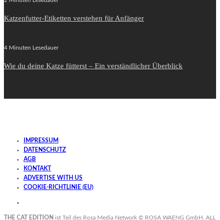
Katzenfutter-Etiketten verstehen für Anfänger
4 Minuten Lesedauer
Wie du deine Katze fütterst – Ein verständlicher Überblick
IMPRESSUM
DATENSCHUTZ
AGB
KONTAKT
ADVERTISE WITH US
COOKIE-RICHTLINIE (EU)
THE CAT EDITION
ist Teil des Rosa Media Network ©
ROSA WAENG GmbH
. ALL