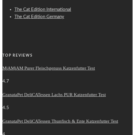
The Cat Edition International
The Cat Edition Germany
TOP REVIEWS
MjAMjAM Purer Fleischgenuss Katzenfutter Test
4.7
GranataPet DeliCATessen Lachs PUR Katzenfutter Test
4.5
GranataPet DeliCATessen Thunfisch & Ente Katzenfutter Test
4