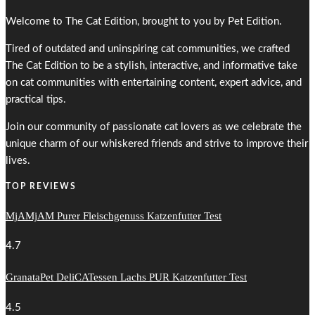
Welcome to The Cat Edition, brought to you by Pet Edition.
Tired of outdated and uninspiring cat communities, we crafted
The Cat Edition to be a stylish, interactive, and informative take
on cat communities with entertaining content, expert advice, and
practical tips.
Join our community of passionate cat lovers as we celebrate the
unique charm of our whiskered friends and strive to improve their
lives.
TOP REVIEWS
MjAMjAM Purer Fleischgenuss Katzenfutter Test
4.7
GranataPet DeliCATessen Lachs PUR Katzenfutter Test
4.5