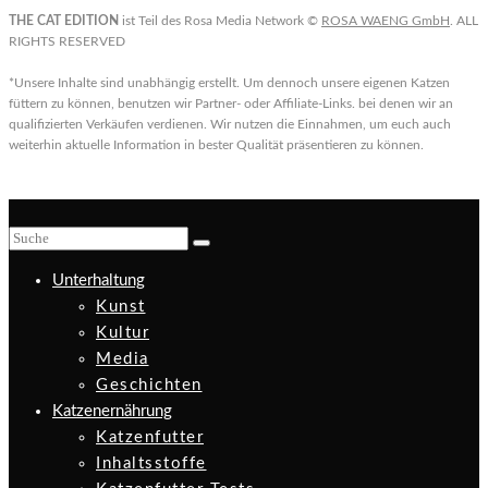
THE CAT EDITION
ist Teil des Rosa Media Network ©
ROSA WAENG GmbH
. ALL
RIGHTS RESERVED
*Unsere Inhalte sind unabhängig erstellt. Um dennoch unsere eigenen Katzen
füttern zu können, benutzen wir Partner- oder Affiliate-Links. bei denen wir an
qualifizierten Verkäufen verdienen. Wir nutzen die Einnahmen, um euch auch
weiterhin aktuelle Information in bester Qualität präsentieren zu können.
Unterhaltung
Kunst
Kultur
Media
Geschichten
Katzenernährung
Katzenfutter
Inhaltsstoffe