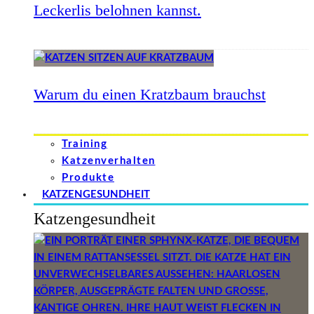
Leckerlis belohnen kannst.
Warum du einen Kratzbaum brauchst
Training
Katzenverhalten
Produkte
KATZENGESUNDHEIT
Katzengesundheit