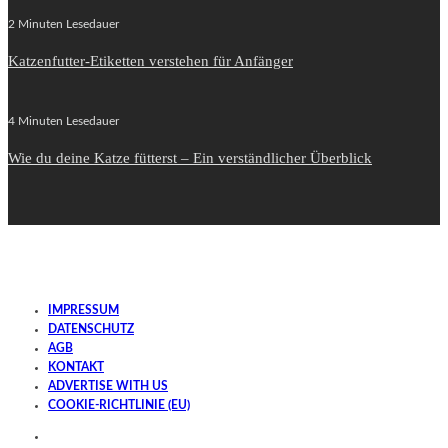
2 Minuten Lesedauer
Katzenfutter-Etiketten verstehen für Anfänger
4 Minuten Lesedauer
Wie du deine Katze fütterst – Ein verständlicher Überblick
IMPRESSUM
DATENSCHUTZ
AGB
KONTAKT
ADVERTISE WITH US
COOKIE-RICHTLINIE (EU)