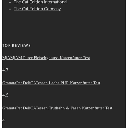
The Cat Edition International
The Cat Edition Germany
TOP REVIEWS
MjAMjAM Purer Fleischgenuss Katzenfutter Test
4.7
GranataPet DeliCATessen Lachs PUR Katzenfutter Test
4.5
GranataPet DeliCATessen Truthahn & Fasan Katzenfutter Test
4