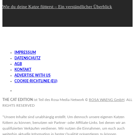
Wie du deine Katze fütterst – Ein verständlicher Überblick
IMPRESSUM
DATENSCHUTZ
AGB
KONTAKT
ADVERTISE WITH US
COOKIE-RICHTLINIE (EU)
THE CAT EDITION
ist Teil des Rosa Media Network ©
ROSA WAENG GmbH
. ALL
RIGHTS RESERVED
*Unsere Inhalte sind unabhängig erstellt. Um dennoch unsere eigenen Katzen
füttern zu können, benutzen wir Partner- oder Affiliate-Links. bei denen wir an
qualifizierten Verkäufen verdienen. Wir nutzen die Einnahmen, um euch auch
weiterhin aktuelle Information in bester Qualität präsentieren zu können.