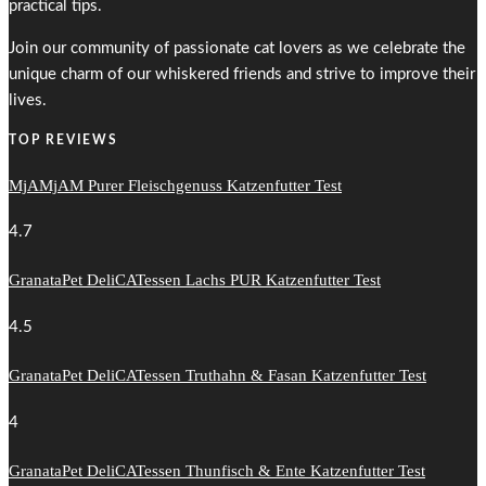
practical tips.
Join our community of passionate cat lovers as we celebrate the
unique charm of our whiskered friends and strive to improve their
lives.
TOP REVIEWS
MjAMjAM Purer Fleischgenuss Katzenfutter Test
4.7
GranataPet DeliCATessen Lachs PUR Katzenfutter Test
4.5
GranataPet DeliCATessen Truthahn & Fasan Katzenfutter Test
4
GranataPet DeliCATessen Thunfisch & Ente Katzenfutter Test