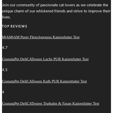
Join our community of passionate cat lovers as we celebrate the
unique charm of our whiskered friends and strive to improve their
lives.
TOP REVIEWS
MjAMjAM Purer Fleischgenuss Katzenfutter Test
4.7
GranataPet DeliCATessen Lachs PUR Katzenfutter Test
4.5
GranataPet DeliCATessen Kalb PUR Katzenfutter Test
4
GranataPet DeliCATessen Truthahn & Fasan Katzenfutter Test