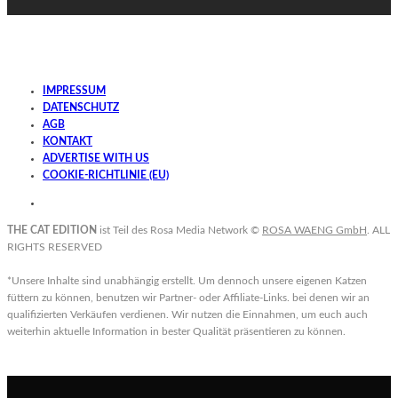
IMPRESSUM
DATENSCHUTZ
AGB
KONTAKT
ADVERTISE WITH US
COOKIE-RICHTLINIE (EU)
THE CAT EDITION
ist Teil des Rosa Media Network ©
ROSA WAENG GmbH
. ALL
RIGHTS RESERVED
*Unsere Inhalte sind unabhängig erstellt. Um dennoch unsere eigenen Katzen
füttern zu können, benutzen wir Partner- oder Affiliate-Links. bei denen wir an
qualifizierten Verkäufen verdienen. Wir nutzen die Einnahmen, um euch auch
weiterhin aktuelle Information in bester Qualität präsentieren zu können.