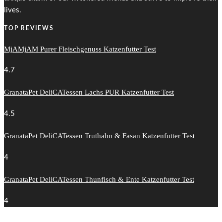
lives.
TOP REVIEWS
MjAMjAM Purer Fleischgenuss Katzenfutter Test
4.7
GranataPet DeliCATessen Lachs PUR Katzenfutter Test
4.5
GranataPet DeliCATessen Truthahn & Fasan Katzenfutter Test
4
GranataPet DeliCATessen Thunfisch & Ente Katzenfutter Test
4