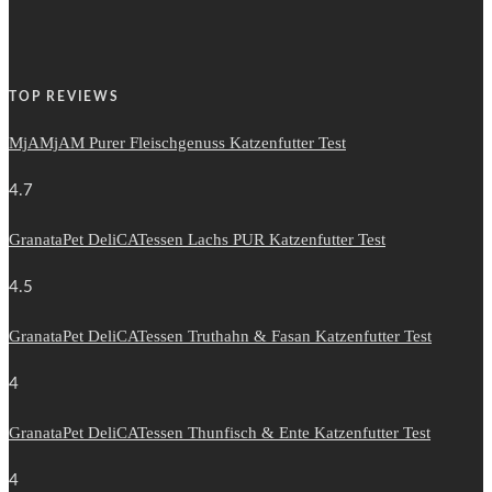
TOP REVIEWS
MjAMjAM Purer Fleischgenuss Katzenfutter Test
4.7
GranataPet DeliCATessen Lachs PUR Katzenfutter Test
4.5
GranataPet DeliCATessen Truthahn & Fasan Katzenfutter Test
4
GranataPet DeliCATessen Thunfisch & Ente Katzenfutter Test
4