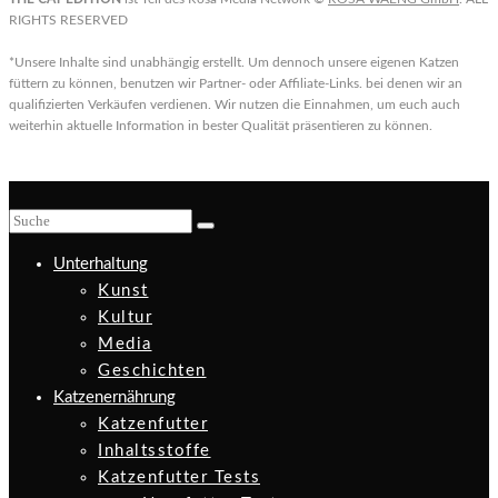
RIGHTS RESERVED
*Unsere Inhalte sind unabhängig erstellt. Um dennoch unsere eigenen Katzen
füttern zu können, benutzen wir Partner- oder Affiliate-Links. bei denen wir an
qualifizierten Verkäufen verdienen. Wir nutzen die Einnahmen, um euch auch
weiterhin aktuelle Information in bester Qualität präsentieren zu können.
Unterhaltung
Kunst
Kultur
Media
Geschichten
Katzenernährung
Katzenfutter
Inhaltsstoffe
Katzenfutter Tests