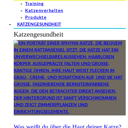
Training
Katzenverhalten
Produkte
KATZENGESUNDHEIT
Katzengesundheit
Was weißt du über die Haut deiner Katze?