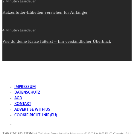
2 Minuten Lesedauer
Katzenfutter-Etiketten verstehen für Anfänger
4 Minuten Lesedauer
Wie du deine Katze fütterst – Ein verständlicher Überblick
IMPRESSUM
DATENSCHUTZ
AGB
KONTAKT
ADVERTISE WITH US
COOKIE-RICHTLINIE (EU)
THE CAT EDITION
ist Teil des Rosa Media Network ©
ROSA WAENG GmbH
. ALL