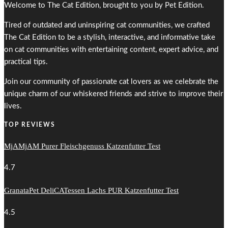
Welcome to The Cat Edition, brought to you by Pet Edition.
Tired of outdated and uninspiring cat communities, we crafted
The Cat Edition to be a stylish, interactive, and informative take
on cat communities with entertaining content, expert advice, and
practical tips.
Join our community of passionate cat lovers as we celebrate the
unique charm of our whiskered friends and strive to improve their
lives.
TOP REVIEWS
MjAMjAM Purer Fleischgenuss Katzenfutter Test
4.7
GranataPet DeliCATessen Lachs PUR Katzenfutter Test
4.5