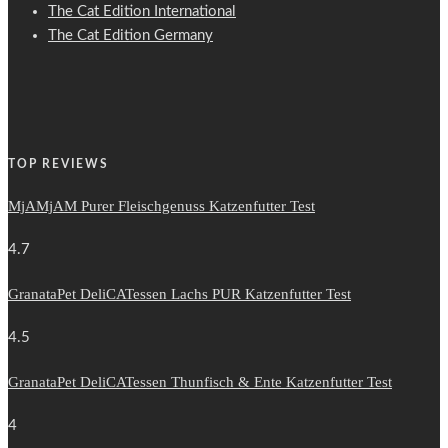
The Cat Edition International
The Cat Edition Germany
TOP REVIEWS
MjAMjAM Purer Fleischgenuss Katzenfutter Test
4.7
GranataPet DeliCATessen Lachs PUR Katzenfutter Test
4.5
GranataPet DeliCATessen Thunfisch & Ente Katzenfutter Test
4