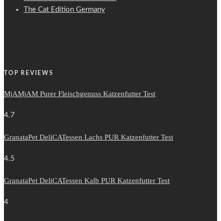
The Cat Edition Germany
TOP REVIEWS
MjAMjAM Purer Fleischgenuss Katzenfutter Test
4.7
GranataPet DeliCATessen Lachs PUR Katzenfutter Test
4.5
GranataPet DeliCATessen Kalb PUR Katzenfutter Test
4