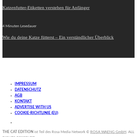
Katzenfutter-Etiketten verstehen für Anfänger
4 Minuten Lesedauer
Wie du deine Katze fütterst – Ein verständlicher Überblick
IMPRESSUM
DATENSCHUTZ
AGB
KONTAKT
ADVERTISE WITH US
COOKIE-RICHTLINIE (EU)
THE CAT EDITION
ist Teil des Rosa Media Network ©
ROSA WAENG GmbH
. ALL