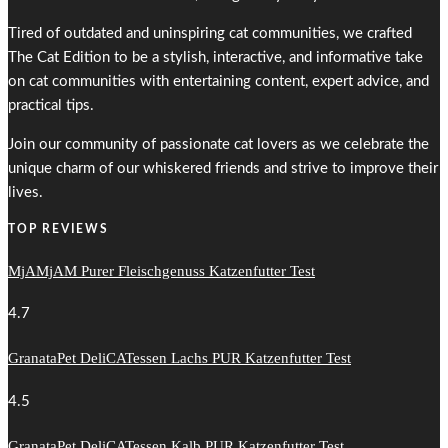
Tired of outdated and uninspiring cat communities, we crafted
The Cat Edition to be a stylish, interactive, and informative take
on cat communities with entertaining content, expert advice, and
practical tips.
Join our community of passionate cat lovers as we celebrate the
unique charm of our whiskered friends and strive to improve their
lives.
TOP REVIEWS
MjAMjAM Purer Fleischgenuss Katzenfutter Test
4.7
GranataPet DeliCATessen Lachs PUR Katzenfutter Test
4.5
GranataPet DeliCATessen Kalb PUR Katzenfutter Test