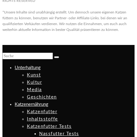
RIGHTS RESERVED
*Unsere Inhalte sind unabhängig erstellt. Um dennoch unsere eigenen Katzen
füttern zu können, benutzen wir Partner- oder Affiliate-Links. bei denen wir an
qualifizierten Verkäufen verdienen. Wir nutzen die Einnahmen, um euch auch
weiterhin aktuelle Information in bester Qualität präsentieren zu können.
Unterhaltung
Kunst
Kultur
Media
Geschichten
Katzenernährung
Katzenfutter
Inhaltsstoffe
Katzenfutter Tests
Nassfutter Tests