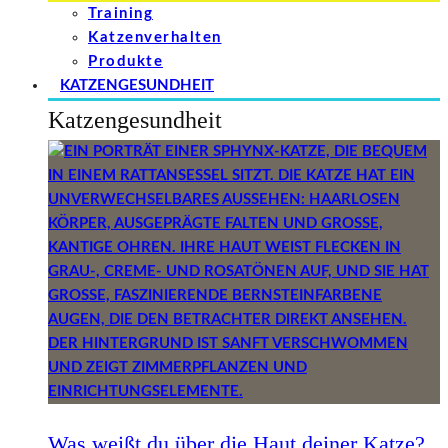
Training
Katzenverhalten
Produkte
KATZENGESUNDHEIT
Katzengesundheit
Was weißt du über die Haut deiner Katze?