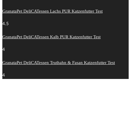
GranataPet DeliCATessen Lachs PUR Katzenfutter Test
4.5
GranataPet DeliCATessen Kalb PUR Katzenfutter Test
4
GranataPet DeliCATessen Truthahn & Fasan Katzenfutter Test
4