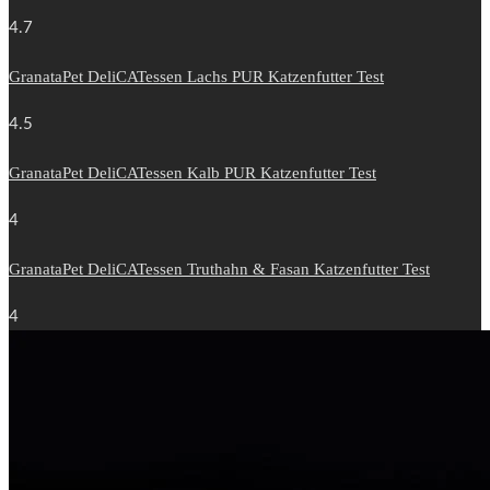
4.7
GranataPet DeliCATessen Lachs PUR Katzenfutter Test
4.5
GranataPet DeliCATessen Kalb PUR Katzenfutter Test
4
GranataPet DeliCATessen Truthahn & Fasan Katzenfutter Test
4