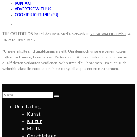
KONTAKT
ADVERTISE WITH US
COOKIE-RICHTLINIE (EU)
THE CAT EDITION
ist Teil des Rosa Media Network ©
ROSA WAENG GmbH
. ALL
RIGHTS RESERVED
*Unsere Inhalte sind unabhängig erstellt. Um dennoch unsere eigenen Katzen
füttern zu können, benutzen wir Partner- oder Affiliate-Links. bei denen wir an
qualifizierten Verkäufen verdienen. Wir nutzen die Einnahmen, um euch auch
weiterhin aktuelle Information in bester Qualität präsentieren zu können.
Unterhaltung
Kunst
Kultur
Media
Geschichten