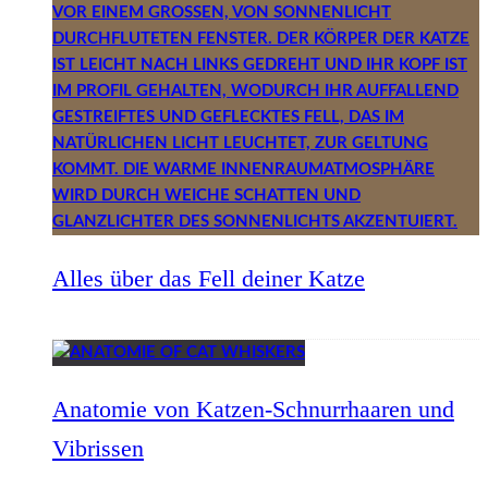
Alles über das Fell deiner Katze
Anatomie von Katzen-Schnurrhaaren und
Vibrissen