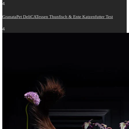
4
GranataPet DeliCATessen Thunfisch & Ente Katzenfutter Test
4