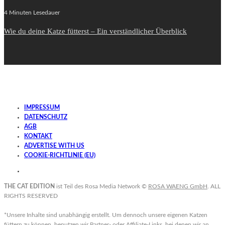
4 Minuten Lesedauer
Wie du deine Katze fütterst – Ein verständlicher Überblick
IMPRESSUM
DATENSCHUTZ
AGB
KONTAKT
ADVERTISE WITH US
COOKIE-RICHTLINIE (EU)
THE CAT EDITION
ist Teil des Rosa Media Network ©
ROSA WAENG GmbH
. ALL
RIGHTS RESERVED
*Unsere Inhalte sind unabhängig erstellt. Um dennoch unsere eigenen Katzen
füttern zu können, benutzen wir Partner- oder Affiliate-Links. bei denen wir an