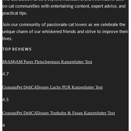
on cat communities with entertaining content, expert advice, and
practical tips.
Join our community of passionate cat lovers as we celebrate the
unique charm of our whiskered friends and strive to improve their
lives.
TOP REVIEWS
MjAMjAM Purer Fleischgenuss Katzenfutter Test
4.7
GranataPet DeliCATessen Lachs PUR Katzenfutter Test
4.5
GranataPet DeliCATessen Truthahn & Fasan Katzenfutter Test
4