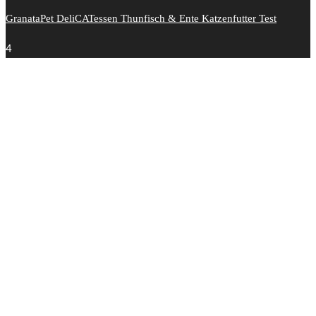
GranataPet DeliCATessen Thunfisch & Ente Katzenfutter Test
4