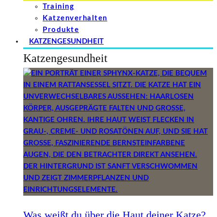
Training
Katzenverhalten
Produkte
KATZENGESUNDHEIT
Katzengesundheit
Was weißt du über die Haut deiner Katze?