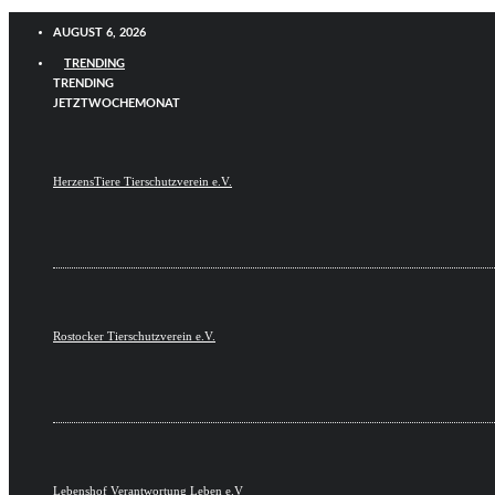
AUGUST 6, 2026
TRENDING
TRENDING
JETZT
WOCHE
MONAT
HerzensTiere Tierschutzverein e.V.
Rostocker Tierschutzverein e.V.
Lebenshof Verantwortung Leben e.V