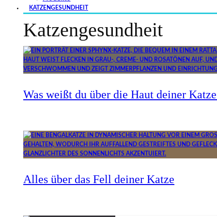
KATZENGESUNDHEIT
Katzengesundheit
Was weißt du über die Haut deiner Katze
Alles über das Fell deiner Katze