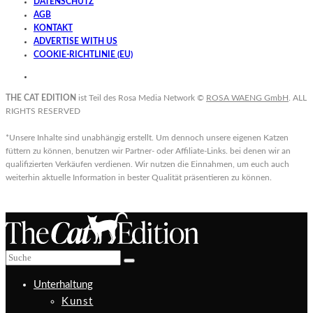
DATENSCHUTZ
AGB
KONTAKT
ADVERTISE WITH US
COOKIE-RICHTLINIE (EU)
THE CAT EDITION
ist Teil des Rosa Media Network ©
ROSA WAENG GmbH
. ALL
RIGHTS RESERVED
*Unsere Inhalte sind unabhängig erstellt. Um dennoch unsere eigenen Katzen
füttern zu können, benutzen wir Partner- oder Affiliate-Links. bei denen wir an
qualifizierten Verkäufen verdienen. Wir nutzen die Einnahmen, um euch auch
weiterhin aktuelle Information in bester Qualität präsentieren zu können.
Unterhaltung
Kunst