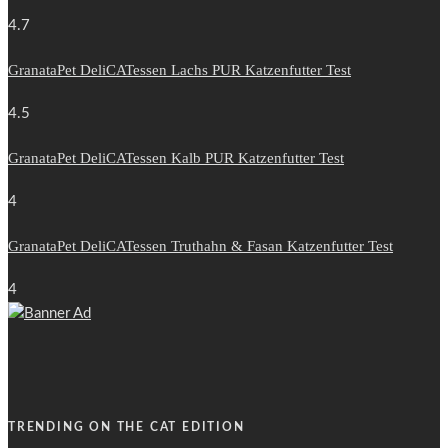
4.7
GranataPet DeliCATessen Lachs PUR Katzenfutter Test
4.5
GranataPet DeliCATessen Kalb PUR Katzenfutter Test
4
GranataPet DeliCATessen Truthahn & Fasan Katzenfutter Test
4
TRENDING ON THE CAT EDITION