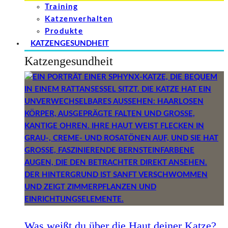
Training
Katzenverhalten
Produkte
KATZENGESUNDHEIT
Katzengesundheit
Was weißt du über die Haut deiner Katze?