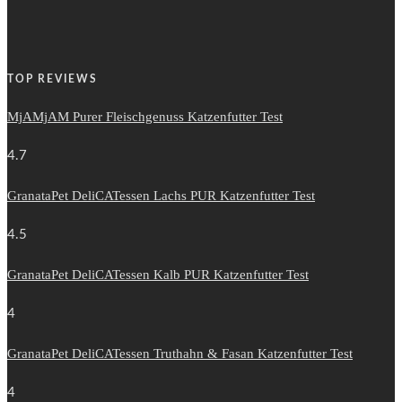
TOP REVIEWS
MjAMjAM Purer Fleischgenuss Katzenfutter Test
4.7
GranataPet DeliCATessen Lachs PUR Katzenfutter Test
4.5
GranataPet DeliCATessen Kalb PUR Katzenfutter Test
4
GranataPet DeliCATessen Truthahn & Fasan Katzenfutter Test
4