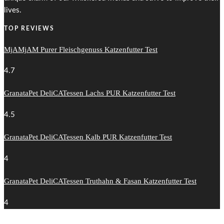
lives.
TOP REVIEWS
MjAMjAM Purer Fleischgenuss Katzenfutter Test
4.7
GranataPet DeliCATessen Lachs PUR Katzenfutter Test
4.5
GranataPet DeliCATessen Kalb PUR Katzenfutter Test
4
GranataPet DeliCATessen Truthahn & Fasan Katzenfutter Test
4