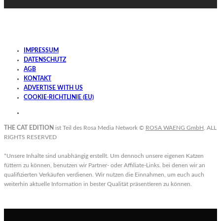
IMPRESSUM
DATENSCHUTZ
AGB
KONTAKT
ADVERTISE WITH US
COOKIE-RICHTLINIE (EU)
THE CAT EDITION
ist Teil des Rosa Media Network ©
ROSA WAENG GmbH
. ALL
RIGHTS RESERVED
*Unsere Inhalte sind unabhängig erstellt. Um dennoch unsere eigenen Katzen
füttern zu können, benutzen wir Partner- oder Affiliate-Links. bei denen wir an
qualifizierten Verkäufen verdienen. Wir nutzen die Einnahmen, um euch auch
weiterhin aktuelle Information in bester Qualität präsentieren zu können.